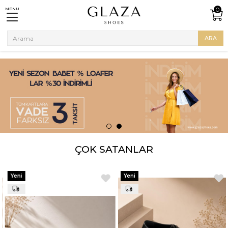
0
MENU
ÇOK SATANLAR
Yeni
Yeni
Ürün
Ürün